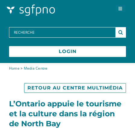
Skip to content
Toggle
Navigat
Programmes
Search
for:
Centre des médias
LOGIN
FAQs
Home
>
Media Centre
Contactez-nous
RETOUR AU CENTRE MULTIMÉDIA
L’Ontario appuie le tourisme
English
et la culture dans la région
de North Bay