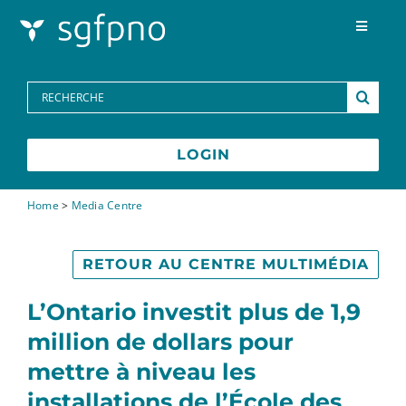
Skip to content
Toggle
Navigat
Programmes
Search
for:
Centre des médias
LOGIN
FAQs
Home
>
Media Centre
Contactez-nous
RETOUR AU CENTRE MULTIMÉDIA
L’Ontario investit plus de 1,9
English
million de dollars pour
mettre à niveau les
installations de l’École des