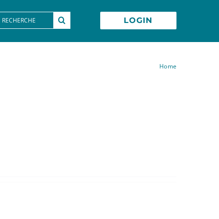
earch
LOGIN
or:
Home