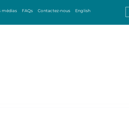
Skip to content
S
s médias
FAQs
Contactez-nous
English
f