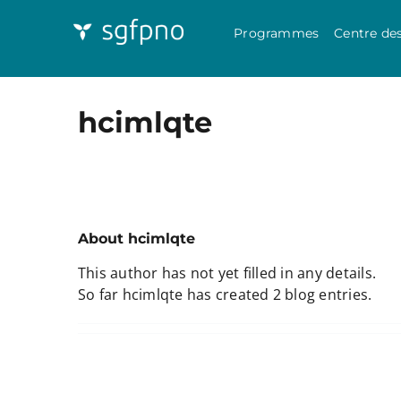
Programmes
Centre de
hcimlqte
About
hcimlqte
This author has not yet filled in any details.
So far hcimlqte has created 2 blog entries.