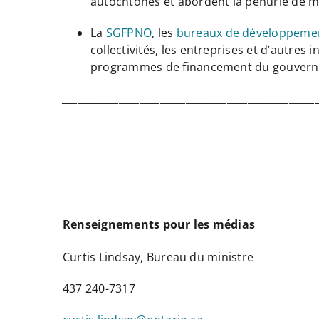
autochtones et abordent la pénurie de ma
La
SGFPNO
, les
bureaux de développeme
collectivités, les entreprises et d’autre
programmes de financement du gouver
_________________________________________________
Renseignements pour les médias
Curtis Lindsay, Bureau du ministre
437 240-7317