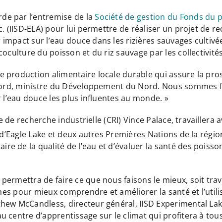
de par l’entremise de la
Société de gestion du Fonds du 
. (IISD-ELA) pour lui permettre de réaliser un projet de re
impact sur l’eau douce dans les rizières sauvages cultivé
coculture du poisson et du riz sauvage par les collectivit
 production alimentaire locale durable qui assure la prosp
kford, ministre du Développement du Nord. Nous sommes fie
r l’eau douce les plus influentes au monde. »
ire de recherche industrielle (CRI) Vince Palace, travaill
 d’Eagle Lake et deux autres Premières Nations de la région
e de la qualité de l’eau et d’évaluer la santé des poisso
rmettra de faire ce que nous faisons le mieux, soit travaill
ones pour mieux comprendre et améliorer la santé et l’util
thew McCandless, directeur général, IISD Experimental La
 centre d’apprentissage sur le climat qui profitera à tous