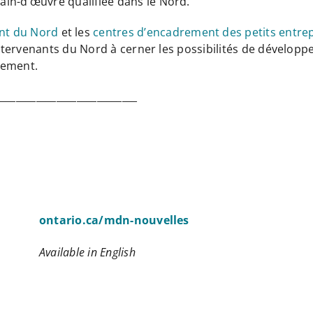
in-d’œuvre qualifiée dans le Nord.
nt du Nord
et les
centres d’encadrement des petits entre
s intervenants du Nord à cerner les possibilités de dével
nement.
____________________________
ontario.ca/mdn-nouvelles
Available in English