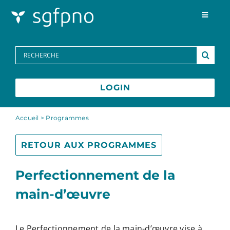
Skip to content
Toggle
Navigat
Programmes
Search
for:
Centre des médias
LOGIN
FAQs
Accueil
>
Programmes
Contactez-nous
RETOUR AUX PROGRAMMES
Perfectionnement de la
English
main-d’œuvre
Le Perfectionnement de la main-d’œuvre vise à