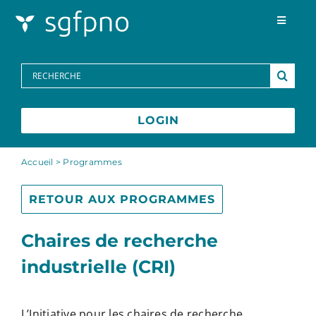
Skip to content
Toggle
Navigat
Programmes
Search
for:
Centre des médias
LOGIN
FAQs
Accueil
>
Programmes
Contactez-nous
RETOUR AUX PROGRAMMES
Chaires de recherche
English
industrielle (CRI)
L’Initiative pour les chaires de recherche