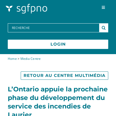
Skip to content
Toggle
Navigat
Programmes
Search
for:
Centre des médias
LOGIN
FAQs
Home
>
Media Centre
Contactez-nous
RETOUR AU CENTRE MULTIMÉDIA
L’Ontario appuie la prochaine
phase du développement du
service des incendies de
Laurier