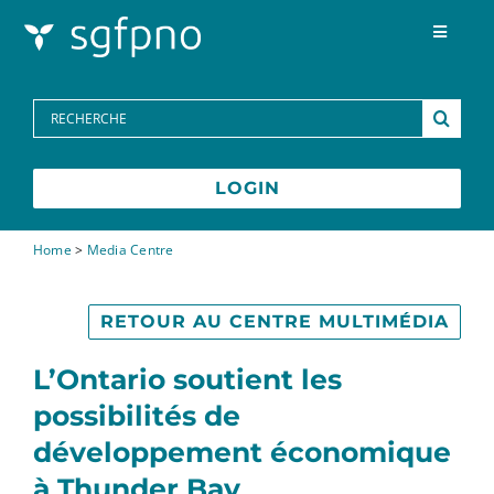
Skip to content
Toggle
Navigat
Programmes
Search
for:
Centre des médias
LOGIN
FAQs
Home
>
Media Centre
Contactez-nous
RETOUR AU CENTRE MULTIMÉDIA
L’Ontario soutient les
possibilités de
développement économique
à Thunder Bay