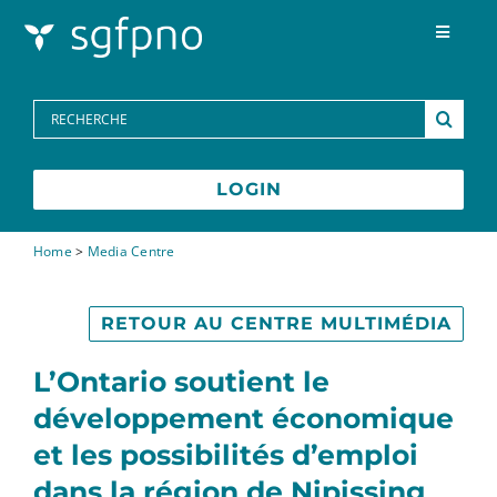
Skip to content
Toggle
Navigat
Programmes
Search
for:
Centre des médias
LOGIN
FAQs
Home
>
Media Centre
Contactez-nous
RETOUR AU CENTRE MULTIMÉDIA
L’Ontario soutient le
développement économique
et les possibilités d’emploi
dans la région de Nipissing