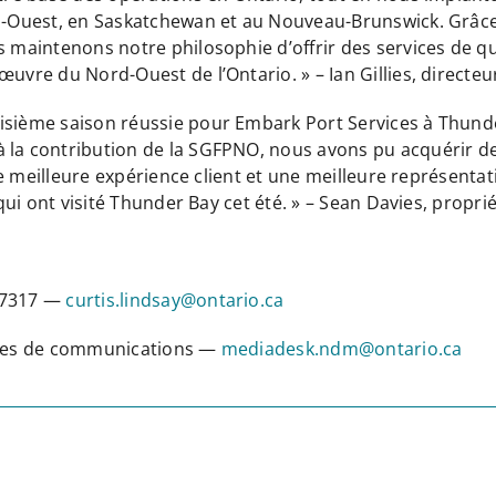
ord-Ouest, en Saskatchewan et au Nouveau-Brunswick. Grâc
s maintenons notre philosophie d’offrir des services de qu
uvre du Nord-Ouest de l’Ontario. » – Ian Gillies, directeu
isième saison réussie pour Embark Port Services à Thunde
 la contribution de la SGFPNO, nous avons pu acquérir de
r une meilleure expérience client et une meilleure représen
 qui ont visité Thunder Bay cet été. » – Sean Davies, propri
0-7317 —
curtis.lindsay@ontario.ca
vices de communications —
mediadesk.ndm@ontario.ca