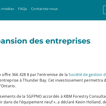
Skip to content
S
s médias
FAQs
Contactez-nous
f
pansion des entreprises
offre 366 428 $ par l’entremise de la
Société de gestion 
treprise à Thunder Bay. Cet investissement permettra d’é
’Ontario.
tissements de la SGFPNO accordés à KBM Forestry Consultan
stir dans de l’équipement neuf », a déclaré Kevin Holland,