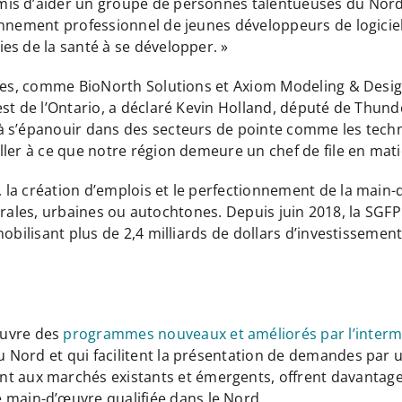
s d’aider un groupe de personnes talentueuses du Nord de
onnement professionnel de jeunes développeurs de logicie
es de la santé à se développer. »
ices, comme BioNorth Solutions et Axiom Modeling & Desig
st de l’Ontario, a déclaré Kevin Holland, député de Thunde
à s’épanouir dans des secteurs de pointe comme les techn
ler à ce que notre région demeure un chef de file en matiè
la création d’emplois et le perfectionnement de la main-
 rurales, urbaines ou autochtones. Depuis juin 2018, la SGF
mobilisant plus de 2,4 milliards de dollars d’investisseme
œuvre des
programmes nouveaux et améliorés par l’interm
 du Nord et qui facilitent la présentation de demandes par
t aux marchés existants et émergents, offrent davantage 
 main-d’œuvre qualifiée dans le Nord.