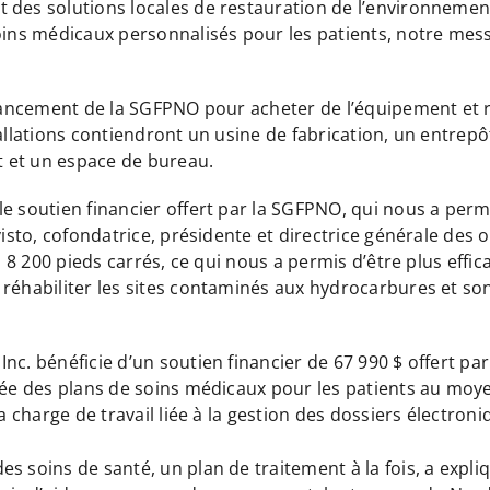
t des solutions locales de restauration de l’environneme
soins médicaux personnalisés pour les patients, notre mes
financement de la SGFPNO pour acheter de l’équipement et
tallations contiendront un usine de fabrication, un entrep
 et un espace de bureau.
e soutien financier offert par la SGFPNO, qui nous a perm
visto, cofondatrice, présidente et directrice générale des 
 à 8 200 pieds carrés, ce qui nous a permis d’être plus eff
réhabiliter les sites contaminés aux hydrocarbures et son
nc. bénéficie d’un soutien financier de 67 990 $ offert pa
crée des plans de soins médicaux pour les patients au moy
la charge de travail liée à la gestion des dossiers électro
s soins de santé, un plan de traitement à la fois, a expliq