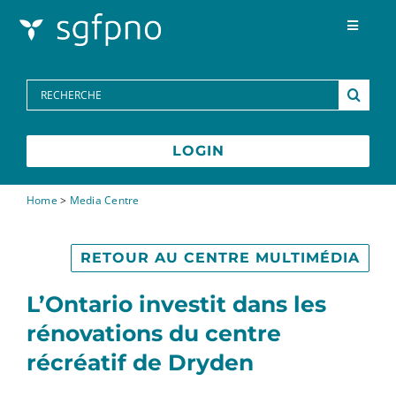
Skip to content
Toggle
Navigat
Programmes
Search
for:
Centre des médias
LOGIN
FAQs
Home
>
Media Centre
Contactez-nous
RETOUR AU CENTRE MULTIMÉDIA
L’Ontario investit dans les
rénovations du centre
récréatif de Dryden