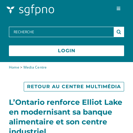
Skip to content
Toggle
Navigat
Programmes
Search
for:
Centre des médias
LOGIN
FAQs
Home
>
Media Centre
Contactez-nous
RETOUR AU CENTRE MULTIMÉDIA
L’Ontario renforce Elliot Lake
English
en modernisant sa banque
alimentaire et son centre
industriel