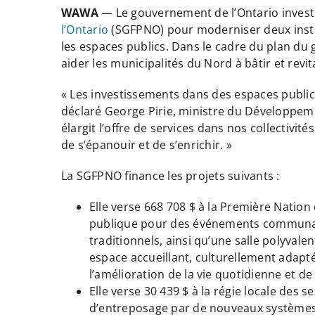
WAWA
— Le gouvernement de l’Ontario investit
l’Ontario
(SGFPNO) pour moderniser deux install
les espaces publics. Dans le cadre du plan du 
aider les municipalités du Nord à bâtir et revita
« Les investissements dans des espaces publics
déclaré George Pirie, ministre du Développem
élargit l’offre de services dans nos collectivi
de s’épanouir et de s’enrichir. »
La SGFPNO finance les projets suivants :
Elle verse 668 708 $ à la Première Natio
publique pour des événements communauta
traditionnels, ainsi qu’une salle polyval
espace accueillant, culturellement adapté e
l’amélioration de la vie quotidienne et de
Elle verse 30 439 $ à la régie locale des
d’entreposage par de nouveaux systèmes de