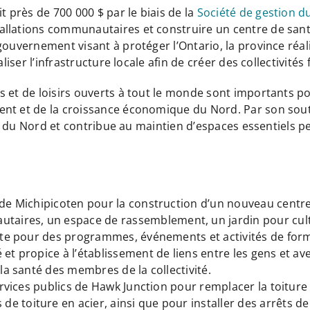
 près de 700 000 $ par le biais de la
Société de gestion 
ations communautaires et construire un centre de santé, ce
gouvernement visant à protéger l’Ontario, la province réa
liser l’infrastructure locale afin de créer des collectivités 
 et de loisirs ouverts à tout le monde sont importants po
ent et de la croissance économique du Nord. Par son sout
tés du Nord et contribue au maintien d’espaces essentiels p
n de Michipicoten pour la construction d’un nouveau cent
ires, un espace de rassemblement, un jardin pour culti
ente pour des programmes, événements et activités de forma
t propice à l’établissement de liens entre les gens et avec 
 la santé des membres de la collectivité.
 services publics de Hawk Junction pour remplacer la toitu
 toiture en acier, ainsi que pour installer des arrêts de