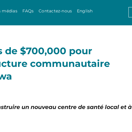
Skip to content
S
s médias
FAQs
Contactez-nous
English
f
ès de $700,000 pour
ructure communautaire
awa
struire un nouveau centre de santé local et à