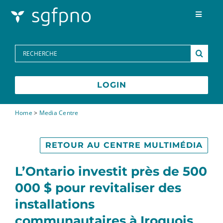
Skip to content
Toggle
Navigat
Programmes
Search
for:
Centre des médias
LOGIN
FAQs
Home
>
Media Centre
Contactez-nous
RETOUR AU CENTRE MULTIMÉDIA
L’Ontario investit près de 500
English
000 $ pour revitaliser des
installations
communautaires à Iroquois