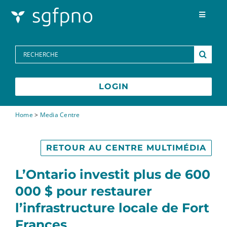
Skip to content
Toggle
Navigat
Programmes
Search
for:
Centre des médias
LOGIN
FAQs
Home
>
Media Centre
Contactez-nous
RETOUR AU CENTRE MULTIMÉDIA
L’Ontario investit plus de 600
English
000 $ pour restaurer
l’infrastructure locale de Fort
Frances