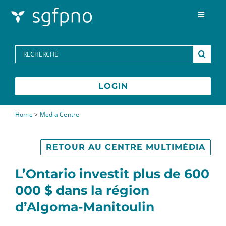
Skip to content
Toggle
Navigat
Programmes
Search
for:
Centre des médias
LOGIN
FAQs
Home
>
Media Centre
Contactez-nous
RETOUR AU CENTRE MULTIMÉDIA
L’Ontario investit plus de 600
English
000 $ dans la région
d’Algoma-Manitoulin