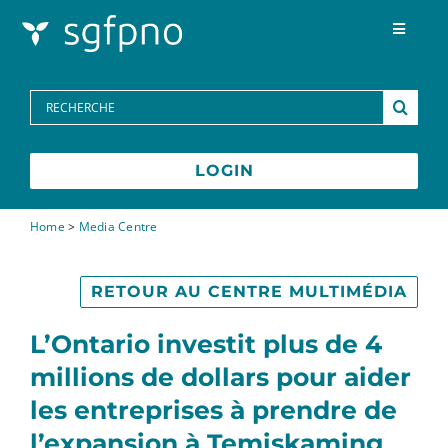
Skip to content
Toggle
Navigat
Programmes
Search
for:
Centre des médias
LOGIN
FAQs
Home
>
Media Centre
Contactez-nous
RETOUR AU CENTRE MULTIMÉDIA
L’Ontario investit plus de 4
English
millions de dollars pour aider
les entreprises à prendre de
l’expansion à Temiskaming