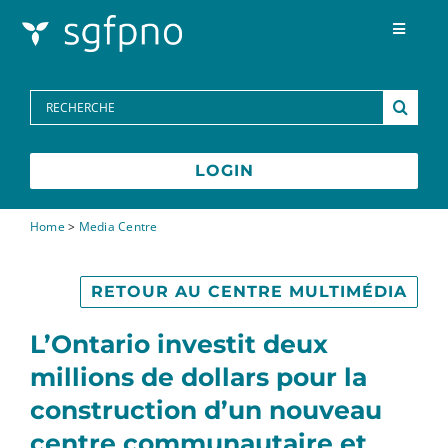
Skip to content
Toggle
Navigat
Programmes
Search
for:
Centre des médias
LOGIN
FAQs
Home
>
Media Centre
Contactez-nous
RETOUR AU CENTRE MULTIMÉDIA
L’Ontario investit deux
English
millions de dollars pour la
construction d’un nouveau
centre communautaire et