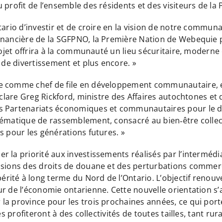
 profit de l’ensemble des résidents et des visiteurs de l
ario d’investir et de croire en la vision de notre communau
inancière de la SGFPNO, la Première Nation de Webequie 
rojet offrira à la communauté un lieu sécuritaire, moderne e
 de divertissement et plus encore. »
ue comme chef de file en développement communautaire, 
éclare Greg Rickford, ministre des Affaires autochtones et
s Partenariats économiques et communautaires pour le d
lématique de rassemblement, consacré au bien‑être collect
s pour les générations futures. »
 la priorité aux investissements réalisés par l’intermédi
ssions des droits de douane et des perturbations commerc
té à long terme du Nord de l’Ontario. L’objectif renouvel
ur de l’économie ontarienne. Cette nouvelle orientation s
la province pour les trois prochaines années, ce qui por
ves profiteront à des collectivités de toutes tailles, tant 