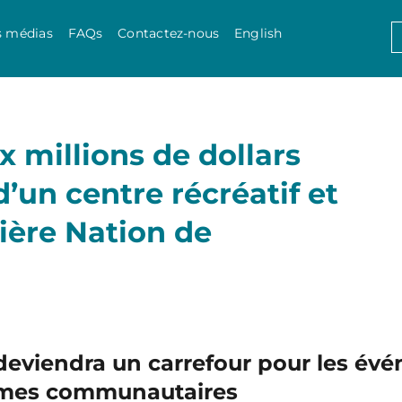
Skip to content
S
s médias
FAQs
Contactez-nous
English
f
x millions de dollars
’un centre récréatif et
ière Nation de
deviendra un carrefour pour les évé
ammes communautaires