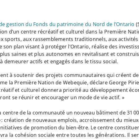
 de gestion du Fonds du patrimoine du Nord de l’Ontario
(
tion d’un centre récréatif et culturel dans la Première Na
 aux sports, aux rassemblements traditionnels, aux activit
son plan visant à protéger l’Ontario, réalise des investi
lus saines et plus autonomes en revitalisant et construis
 à demeurer actifs et engagés dans le tissu social.
 à soutenir des projets communautaires qui créent des em
 la Première Nation de Webequie, déclare George Pirie,
éatif et culturel donnera priorité au développement écon
rront se réunir et encourager un mode de vie actif. »
u centre de la communauté un nouveau bâtiment de 31 00
création de nouveaux emplois, accroissement du mieux‑êtr
nitiatives de promotion du bien-être. Le centre constituera
ra la cohésion sociale entre toutes les générations. Il ser