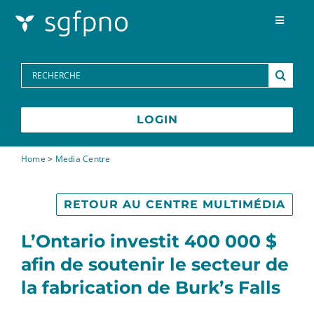
Skip to content
Toggle
Navigat
Programmes
Search
for:
Centre des médias
LOGIN
FAQs
Home
>
Media Centre
Contactez-nous
RETOUR AU CENTRE MULTIMÉDIA
L’Ontario investit 400 000 $
English
afin de soutenir le secteur de
la fabrication de Burk’s Falls