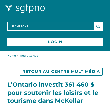
Skip to content
Toggle
Navigat
Programmes
Search
for:
Centre des médias
LOGIN
FAQs
Home
>
Media Centre
Contactez-nous
RETOUR AU CENTRE MULTIMÉDIA
L’Ontario investit 361 460 $
English
pour soutenir les loisirs et le
tourisme dans McKellar