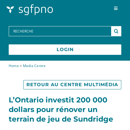
Skip to content
Toggle
Navigat
Programmes
Search
for:
Centre des médias
LOGIN
FAQs
Home
>
Media Centre
Contactez-nous
RETOUR AU CENTRE MULTIMÉDIA
L’Ontario investit 200 000
English
dollars pour rénover un
terrain de jeu de Sundridge