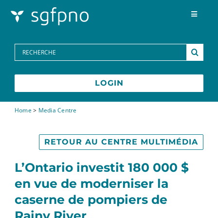
Skip to content
Toggle
Navigat
Programmes
Search
for:
Centre des médias
LOGIN
FAQs
Home
>
Media Centre
Contactez-nous
RETOUR AU CENTRE MULTIMÉDIA
L’Ontario investit 180 000 $
English
en vue de moderniser la
caserne de pompiers de
Rainy River