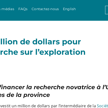
Skip to content
S
s médias
FAQs
Contactez-nous
English
f
illion de dollars pour
rche sur l’exploration
 financer la recherche novatrice à 
es de la province
tit un million de dollars par l’intermédiaire de la
Socié