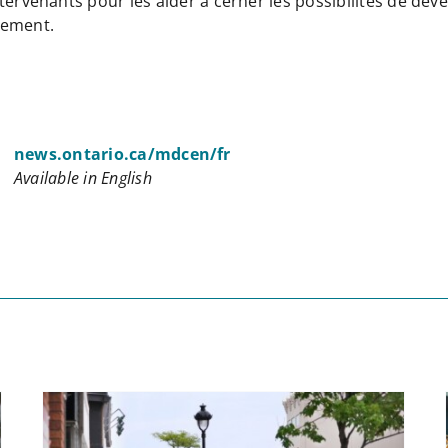
tervenants pour les aider à cerner les possibilités de dé
nement.
news.ontario.ca/mdcen/fr
Available in English