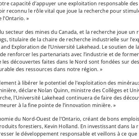
notre capacité d’appuyer une exploitation responsable de
r reconnu le rôle vital que joue la recherche pour stimuler
 l’Ontario. »
 du secteur des mines du Canada, et la recherche joue un r
gs, titulaire de la chaire de recherche industrielle sur l’
 and Exploration de l’Université Lakehead. Le soutien de 
de renforcer les partenariats avec l’industrie et de forme
 les découvertes faites dans le Nord sont fondées sur des
rable des ressources dans notre région. »
lement à libérer le potentiel de l’exploitation des minéraux
inière, déclare Nolan Quinn, ministre des Collèges et Univ
erche, l’Université Lakehead continuera de faire des décou
meurer à la fine pointe de l’innovation minière. »
omie du Nord-Ouest de l’Ontario, créant de bons emplois e
roduits forestiers, Kevin Holland. En investissant dans la
gresser le développement responsable et veillons à ce que