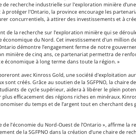
de recherche industrielle sur l’exploration minière d’une
protéger l’Ontario, la province encourage les partenariats
rer concurrentiels, à attirer des investissements et à cr
nt de la recherche sur l’exploration minière qui se déroul
 économique du Nord. Cet investissement d’un million de d
Ontario démontre l’engagement ferme de notre gouverneme
ion minière de cinq ans, ce partenariat permettra de renf
ance économique à long terme dans toute la région. »
oreront avec Kinross Gold, une société d’exploitation aur
ux sont créés. Grâce au soutien de la SGFPNO, la chaire d
udiants de cycle supérieur, aidera à libérer le plein poten
 plus efficacement des régions riches en minéraux. Kinros
conomiser du temps et de l’argent tout en cherchant des 
 de l’économie du Nord-Ouest de l’Ontario », affirme la rec
sement de la SGFPNO dans la création d’une chaire de rech