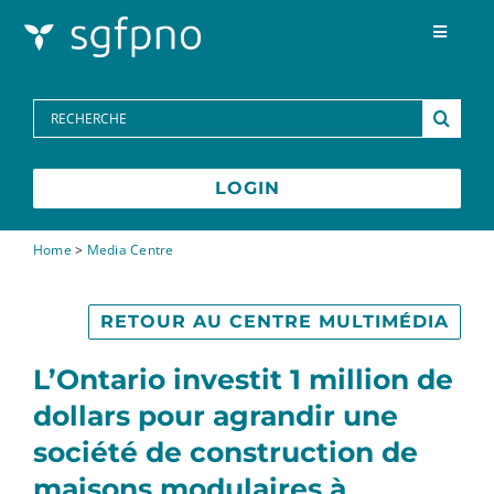
Skip to content
Toggle
Navigat
Programmes
Search
for:
Centre des médias
LOGIN
FAQs
Home
>
Media Centre
Contactez-nous
RETOUR AU CENTRE MULTIMÉDIA
L’Ontario investit 1 million de
English
dollars pour agrandir une
société de construction de
maisons modulaires à