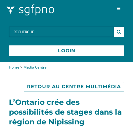
Skip to content
Toggle
Navigat
Programmes
Search
for:
Centre des médias
LOGIN
FAQs
Home
>
Media Centre
Contactez-nous
RETOUR AU CENTRE MULTIMÉDIA
L’Ontario crée des
English
possibilités de stages dans la
région de Nipissing