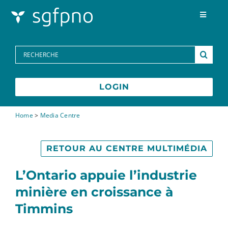
Skip to content
Toggle
Navigat
Programmes
Search
for:
Centre des médias
LOGIN
FAQs
Home
>
Media Centre
Contactez-nous
RETOUR AU CENTRE MULTIMÉDIA
L’Ontario appuie l’industrie
English
minière en croissance à
Timmins