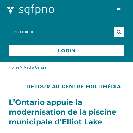
Skip to content
Toggle
Navigat
Programmes
Search
for:
Centre des médias
LOGIN
FAQs
Home
>
Media Centre
Contactez-nous
RETOUR AU CENTRE MULTIMÉDIA
L’Ontario appuie la
English
modernisation de la piscine
municipale d’Elliot Lake