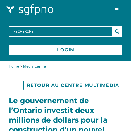
Skip to content
Toggle
Navigat
Programmes
Search
for:
Centre des médias
LOGIN
FAQs
Home
>
Media Centre
Contactez-nous
RETOUR AU CENTRE MULTIMÉDIA
Le gouvernement de
English
l’Ontario investit deux
millions de dollars pour la
construction d’un nouvel