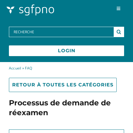
Skip to content
Toggle
Navigat
Programmes
Search
for:
Centre des médias
LOGIN
FAQs
Accueil
»
FAQ
Contactez-nous
RETOUR À TOUTES LES CATÉGORIES
Processus de demande de
English
réexamen