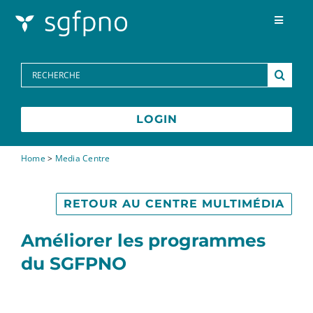
Skip to content
Toggle
Navigat
Programmes
Search
for:
Centre des médias
LOGIN
FAQs
Home
>
Media Centre
Contactez-nous
RETOUR AU CENTRE MULTIMÉDIA
Améliorer les programmes
du SGFPNO