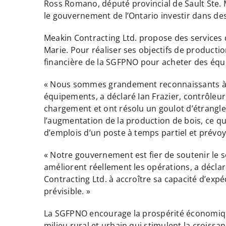
Ross Romano, député provincial de Sault Ste. Ma
le gouvernement de l’Ontario investir dans des
Meakin Contracting Ltd. propose des services d’
Marie. Pour réaliser ses objectifs de productio
financière de la SGFPNO pour acheter des équ
« Nous sommes grandement reconnaissants à la
équipements, a déclaré Ian Frazier, contrôleu
chargement et ont résolu un goulot d’étrangl
l’augmentation de la production de bois, ce q
d’emplois d’un poste à temps partiel et prévo
« Notre gouvernement est fier de soutenir le s
améliorent réellement les opérations, a décl
Contracting Ltd. à accroître sa capacité d’exp
prévisible. »
La SGFPNO encourage la prospérité économique 
milieu rural et urbain qui stimulent la croiss