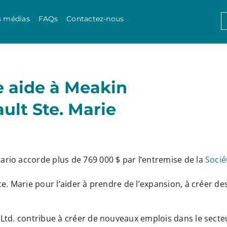
Skip to content
S
s médias
FAQs
Contactez-nous
f
e aide à Meakin
ult Ste. Marie
rio accorde plus de 769 000 $ par l’entremise de la
Socié
te. Marie pour l’aider à prendre de l’expansion, à créer 
td. contribue à créer de nouveaux emplois dans le secteur f