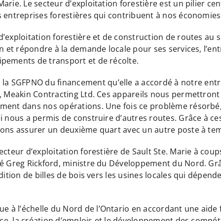
rie. Le secteur d’exploitation forestière est un pilier cent
 entreprises forestières qui contribuent à nos économies l
exploitation forestière et de construction de routes au se
n et répondre à la demande locale pour ses services, l’entr
ipements de transport et de récolte.
 SGFPNO du financement qu’elle a accordé à notre entrep
r, Meakin Contracting Ltd. Ces appareils nous permettront
ement dans nos opérations. Une fois ce problème résorbé,
ui nous a permis de construire d’autres routes. Grâce à 
yons assurer un deuxième quart avec un autre poste à tem
ecteur d’exploitation forestière de Sault Ste. Marie à coup
aré Greg Rickford, ministre du Développement du Nord. G
édition de billes de bois vers les usines locales qui dépen
à l’échelle du Nord de l’Ontario en accordant une aide fi
ance, la création d’emplois et le développement des compét