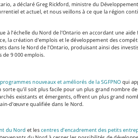
ntario, a déclaré Greg Rickford, ministre du Développemen
entiel et actuel, et nous veillons à ce que la région conti
à l’échelle du Nord de l’Ontario en accordant une aide fi
ance, la création d’emplois et le développement des compét
ets dans le Nord de l’Ontario, produisant ainsi des investi
us de 9 000 emplois.
 programmes nouveaux et améliorés de la SGFPNO
qui ap
 en sorte qu’il soit plus facile pour un plus grand nombre 
hés existants et émergents, offrent un plus grand nombre
in-d’œuvre qualifiée dans le Nord.
nt du Nord
et les
centres d’encadrement des petits entre
s intervenants du Nord à cerner les possibilités de dével