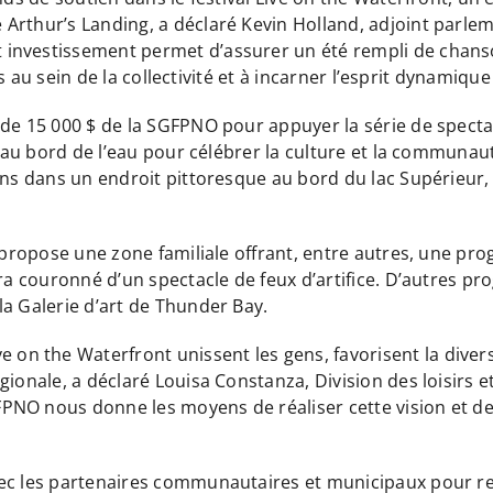
 Arthur’s Landing, a déclaré Kevin Holland, adjoint parl
investissement permet d’assurer un été rempli de chans
ens au sein de la collectivité et à incarner l’esprit dynamiq
de 15 000 $ de la SGFPNO pour appuyer la série de spectac
tes au bord de l’eau pour célébrer la culture et la commu
ens dans un endroit pittoresque au bord du lac Supérieur, 
nt propose une zone familiale offrant, entre autres, une 
era couronné d’un spectacle de feux d’artifice. D’autres p
la Galerie d’art de Thunder Bay.
the Waterfront unissent les gens, favorisent la diversité
ionale, a déclaré Louisa Constanza, Division des loisirs et
NO nous donne les moyens de réaliser cette vision et de r
vec les partenaires communautaires et municipaux pour re