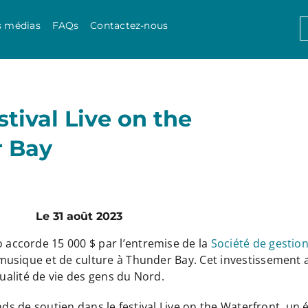
Skip to content
S
s médias
FAQs
Contactez-nous
f
stival Live on the
r Bay
Le 31 août 2023
 accorde 15 000 $ par l’entremise de la
Société de gestio
usique et de culture à Thunder Bay. Cet investissement ai
qualité de vie des gens du Nord.
nds de soutien dans le festival Live on the Waterfront, un