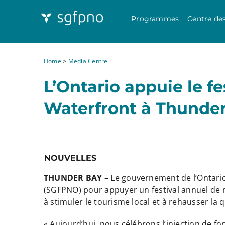
Programmes
Centre de
Home
>
Media Centre
L’Ontario appuie le fe
Waterfront à Thunde
NOUVELLES
THUNDER BAY
– Le gouvernement de l’Ontario
(SGFPNO) pour appuyer un festival annuel de m
à stimuler le tourisme local et à rehausser la 
« Aujourd’hui, nous célébrons l’injection de fo