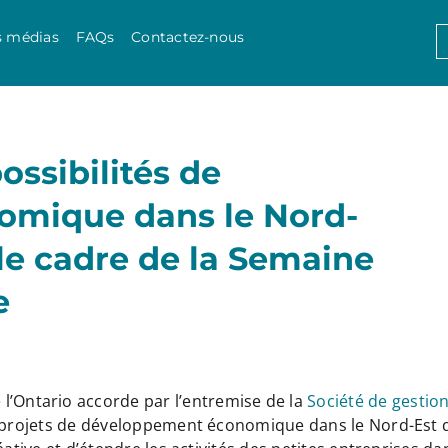
Skip to content
S
s médias
FAQs
Contactez-nous
f
ossibilités de
mique dans le Nord-
 le cadre de la Semaine
e
l’Ontario accorde par l’entremise de la
Société de gestio
f projets de développement économique dans le Nord-Est d