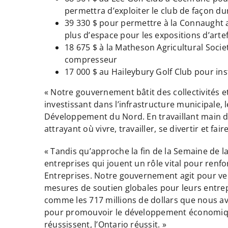
permettra d’exploiter le club de façon d
39 330 $ pour permettre à la Connaught an
plus d’espace pour les expositions d’artef
18 675 $ à la Matheson Agricultural Socie
compresseur
17 000 $ au Haileybury Golf Club pour inst
« Notre gouvernement bâtit des collectivités e
investissant dans l’infrastructure municipale,
Développement du Nord. En travaillant main da
attrayant où vivre, travailler, se divertir et fair
« Tandis qu’approche la fin de la Semaine de la
entreprises qui jouent un rôle vital pour renf
Entreprises. Notre gouvernement agit pour veil
mesures de soutien globales pour leurs entrep
comme les 717 millions de dollars que nous av
pour promouvoir le développement économique e
réussissent, l’Ontario réussit. »