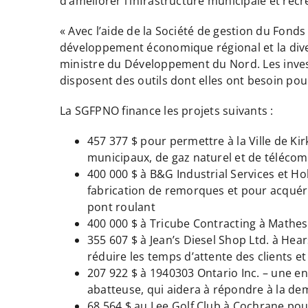
d’améliorer l’infrastructure municipale et récr
« Avec l’aide de la Société de gestion du Fond
développement économique régional et la diver
ministre du Développement du Nord. Les invest
disposent des outils dont elles ont besoin pou
La SGFPNO finance les projets suivants :
457 377 $ pour permettre à la Ville de Kir
municipaux, de gaz naturel et de télécomm
400 000 $ à B&G Industrial Services et Ho
fabrication de remorques et pour acquér
pont roulant
400 000 $ à Tricube Contracting à Mathes
355 607 $ à Jean’s Diesel Shop Ltd. à Hear
réduire les temps d’attente des clients 
207 922 $ à 1940303 Ontario Inc. – une en
abatteuse, qui aidera à répondre à la de
68 564 $ au Lee Golf Club à Cochrane pou