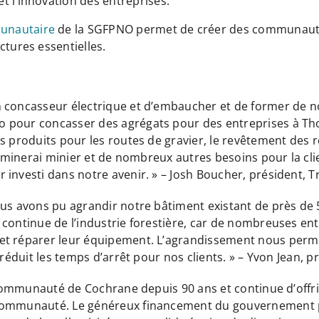
t l’innovation des entreprises.
unautaire
de la SGFPNO permet de créer des communautés 
ctures essentielles.
un concasseur électrique et d’embaucher et de former de
 pour concasser des agrégats pour des entreprises à Thor
s produits pour les routes de gravier, le revêtement des r
e minerai minier et de nombreux autres besoins pour la cli
investi dans notre avenir. » – Josh Boucher, président, T
ous avons pu agrandir notre bâtiment existant de près de 
 continue de l’industrie forestière, car de nombreuses ent
et réparer leur équipement. L’agrandissement nous permet
réduit les temps d’arrêt pour nos clients. » – Yvon Jean, pr
a communauté de Cochrane depuis 90 ans et continue d’offri
 communauté. Le généreux financement du gouvernement pr