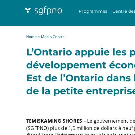
Programmes
Centre de
Home
>
Media Centre
L’Ontario appuie les p
développement écono
Est de l’Ontario dans
de la petite entrepris
TEMISKAMING SHORES
– Le gouvernement de 
(SGFPNO) plus de 1,9 million de dollars à neu