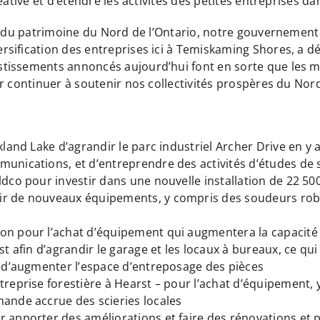
éative et d’étendre les activités des petites entreprises da
s du patrimoine du Nord de l’Ontario, notre gouvernement 
sification des entreprises ici à Temiskaming Shores, a dé
issements annoncés aujourd’hui font en sorte que les mun
r continuer à soutenir nos collectivités prospères du Nord
kland Lake d’agrandir le parc industriel Archer Drive en y 
unications, et d’entreprendre des activités d’études de s
ldco pour investir dans une nouvelle installation de 22 500
ir de nouveaux équipements, y compris des soudeurs robo
on pour l’achat d’équipement qui augmentera la capacité 
st afin d’agrandir le garage et les locaux à bureaux, ce q
et d’augmenter l’espace d’entreposage des pièces
treprise forestière à Hearst – pour l’achat d’équipement,
mande accrue des scieries locales
r apporter des améliorations et faire des rénovations et