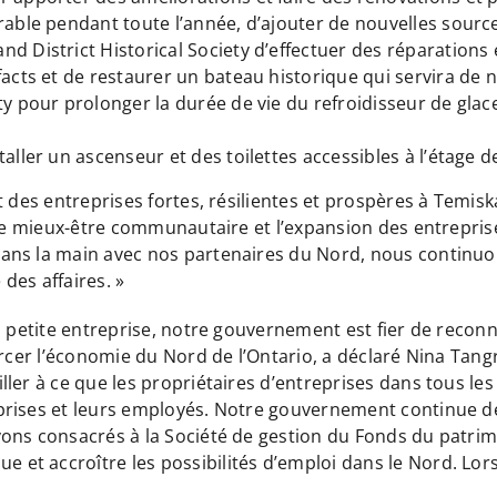
urable pendant toute l’année, d’ajouter de nouvelles sourc
d District Historical Society d’effectuer des réparations 
acts et de restaurer un bateau historique qui servira de no
ty pour prolonger la durée de vie du refroidisseur de glace
aller un ascenseur et des toilettes accessibles à l’étage d
t des entreprises fortes, résilientes et prospères à Temi
 le mieux-être communautaire et l’expansion des entreprise
ns la main avec nos partenaires du Nord, nous continuons
e des affaires. »
 petite entreprise, notre gouvernement est fier de reconnaî
orcer l’économie du Nord de l’Ontario, a déclaré Nina Tang
ler à ce que les propriétaires d’entreprises dans tous les 
rises et leurs employés. Notre gouvernement continue de 
ons consacrés à la Société de gestion du Fonds du patrim
t accroître les possibilités d’emploi dans le Nord. Lors