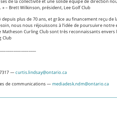
s de la collectivité et une solide équipe de direction no
. » – Brett Wilkinson, président, Lee Golf Club
vité depuis plus de 70 ans, et grâce au financement reçu d
n, nous nous réjouissons à l’idée de poursuivre notre e
le Matheson Curling Club sont très reconnaissants envers 
g Club
____________________
0-7317 —
curtis.lindsay@ontario.ca
vices de communications —
mediadesk.ndm@ontario.ca