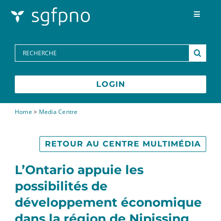
Skip to content
Toggle
Navigat
Programmes
Search
for:
Centre des médias
LOGIN
FAQs
Home
>
Media Centre
Contactez-nous
RETOUR AU CENTRE MULTIMÉDIA
L’Ontario appuie les
possibilités de
développement économique
dans la région de Nipissing