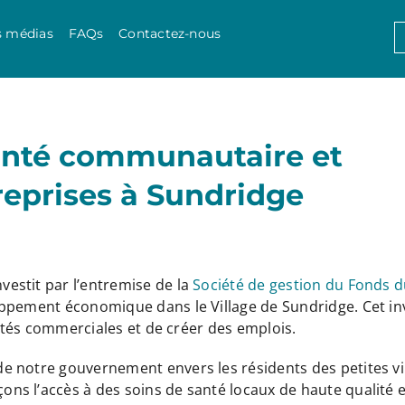
Skip to content
S
s médias
FAQs
Contactez-nous
f
santé communautaire et
reprises à Sundridge
vestit par l’entremise de la
Société de gestion du Fonds d
oppement économique dans le Village de Sundridge. Cet i
vités commerciales et de créer des emplois.
 notre gouvernement envers les résidents des petites vil
s l’accès à des soins de santé locaux de haute qualité et