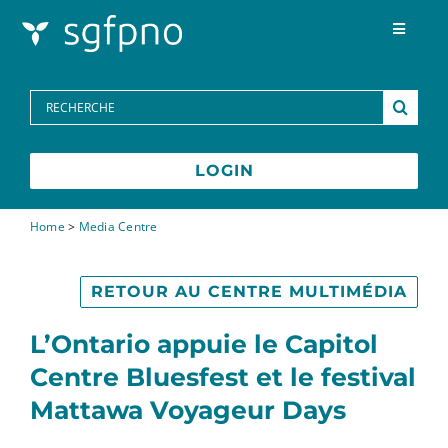
Skip to content
Toggle
Navigat
Programmes
Search
for:
Centre des médias
LOGIN
FAQs
Home
>
Media Centre
Contactez-nous
RETOUR AU CENTRE MULTIMÉDIA
L’Ontario appuie le Capitol
Centre Bluesfest et le festival
Mattawa Voyageur Days