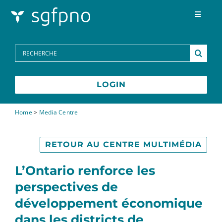
Skip to content
Toggle
Navigat
Programmes
Search
for:
Centre des médias
LOGIN
FAQs
Home
>
Media Centre
Contactez-nous
RETOUR AU CENTRE MULTIMÉDIA
L’Ontario renforce les
perspectives de
développement économique
dans les districts de