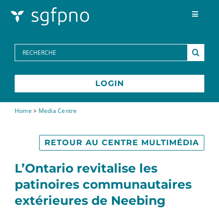
Skip to content
Toggle
Navigat
Programmes
Search
for:
Centre des médias
LOGIN
FAQs
Home
>
Media Centre
Contactez-nous
RETOUR AU CENTRE MULTIMÉDIA
L’Ontario revitalise les
patinoires communautaires
extérieures de Neebing