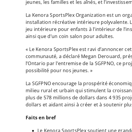
jeunes, les familles et les aînés, et l’investiss
La Kenora SportsPlex Organization est un orga
installation récréative intérieure polyvalente. 
jeu intérieure pour enfants à l’intérieur de l’i
ainsi que d’un coin salon pour adultes.
« Le Kenora SportsPlex est ravi d’annoncer cet 
communauté, a déclaré Megan Derouard, prési
l’Ontario par l’entremise de la SGFPNO, ce pro
possibilité pour nos jeunes. »
La SGFPNO encourage la prospérité économique 
milieu rural et urbain qui stimulent la croiss
plus de 578 millions de dollars dans 4 935 proj
dollars et aidant ainsi à créer et à soutenir pl
Faits en bref
Le Kenora SportsPlex soutient une grande 