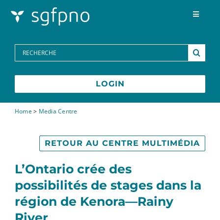
Skip to content
Toggle
Navigat
Programmes
Search
for:
Centre des médias
LOGIN
FAQs
Home
>
Media Centre
Contactez-nous
RETOUR AU CENTRE MULTIMÉDIA
L’Ontario crée des
possibilités de stages dans la
région de Kenora—Rainy
River