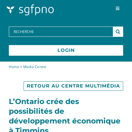
Skip to content
Toggle
Navigat
Programmes
Search
for:
Centre des médias
LOGIN
FAQs
Home
>
Media Centre
Contactez-nous
RETOUR AU CENTRE MULTIMÉDIA
L’Ontario crée des
possibilités de
développement économique
à Timmins