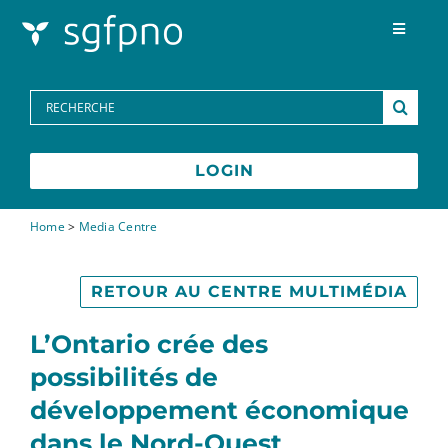
Skip to content
Toggle
Navigat
Programmes
Search
for:
Centre des médias
LOGIN
FAQs
Home
>
Media Centre
Contactez-nous
RETOUR AU CENTRE MULTIMÉDIA
L’Ontario crée des
possibilités de
développement économique
dans le Nord-Ouest