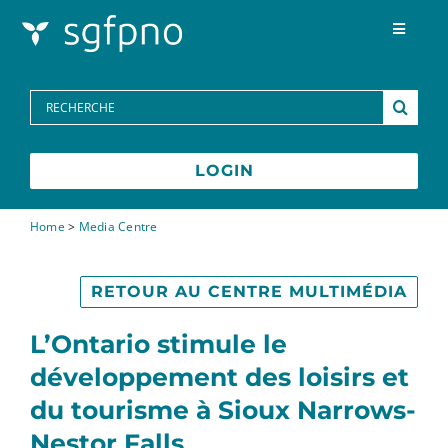
Skip to content
Toggle
Navigat
Programmes
Search
for:
Centre des médias
LOGIN
FAQs
Home
>
Media Centre
Contactez-nous
RETOUR AU CENTRE MULTIMÉDIA
L’Ontario stimule le
développement des loisirs et
du tourisme à Sioux Narrows-
Nestor Falls