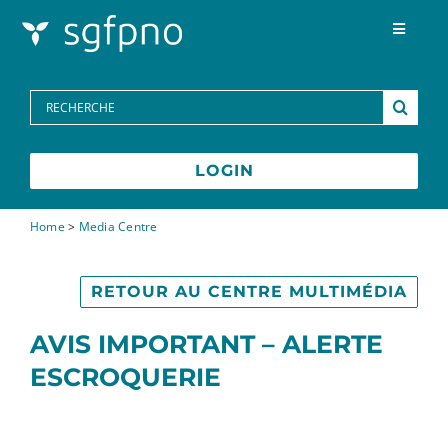
Skip to content
Toggle
Navigat
Programmes
Search
for:
Centre des médias
LOGIN
FAQs
Home
>
Media Centre
Contactez-nous
RETOUR AU CENTRE MULTIMÉDIA
AVIS IMPORTANT – ALERTE
ESCROQUERIE