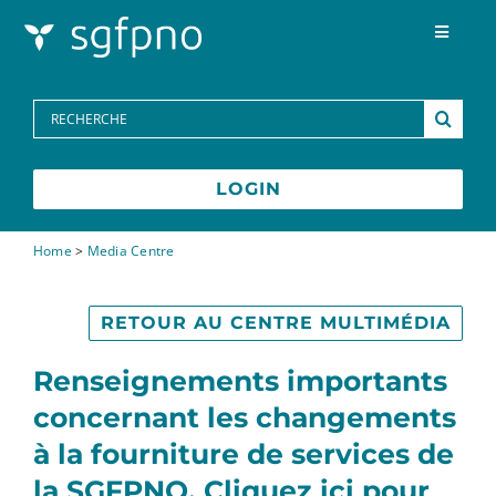
Skip to content
Toggle
Navigat
Programmes
Search
for:
Centre des médias
LOGIN
FAQs
Home
>
Media Centre
Contactez-nous
RETOUR AU CENTRE MULTIMÉDIA
Renseignements importants
concernant les changements
à la fourniture de services de
la SGFPNO. Cliquez ici pour