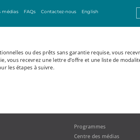
Skip to content
S
s médias
FAQs
Contactez-nous
English
f
tionnelles ou des prêts sans garantie requise, vous recevr
e, vous recevrez une lettre d’offre et une liste de modali
r les étapes à suivre.
Programmes
Centre des médias