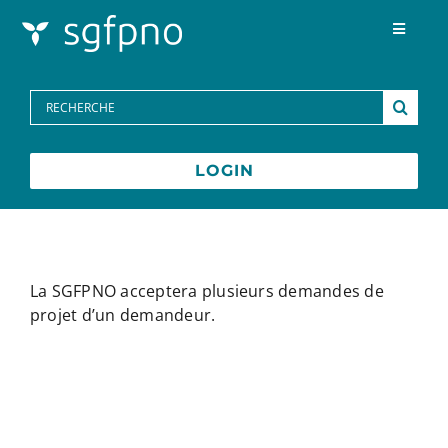
Skip to content
Toggle
Navigat
Programmes
Search
for:
Centre des médias
LOGIN
FAQs
Contactez-nous
La SGFPNO acceptera plusieurs demandes de
projet d’un demandeur.
English