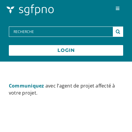
Skip to content
Toggle
Navigat
Programmes
Search
for:
Centre des médias
LOGIN
FAQs
Contactez-nous
Communiquez
avec l’agent de projet affecté à
votre projet.
English